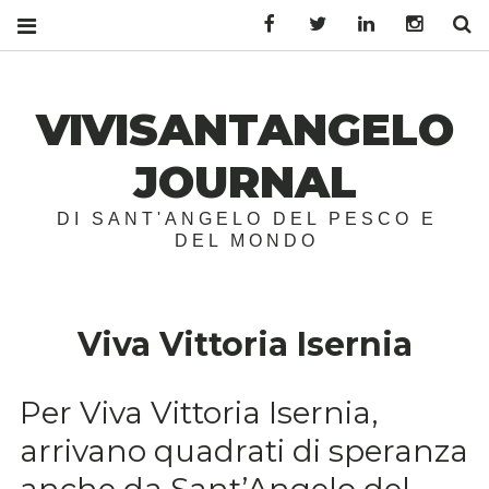
Facebook
Twitter
LinkedIn
Instagr
S
VIVISANTANGELO
JOURNAL
DI SANT'ANGELO DEL PESCO E
DEL MONDO
Viva Vittoria Isernia
Per Viva Vittoria Isernia,
arrivano quadrati di speranza
anche da Sant’Angelo del