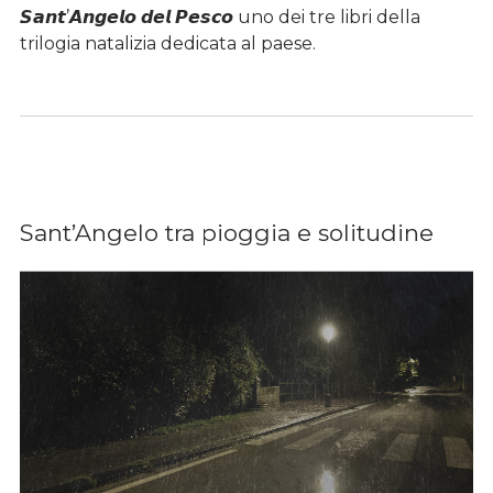
𝙎𝙖𝙣𝙩’𝘼𝙣𝙜𝙚𝙡𝙤 𝙙𝙚𝙡 𝙋𝙚𝙨𝙘𝙤 uno dei tre libri della
trilogia natalizia dedicata al paese.
Sant’Angelo tra pioggia e solitudine