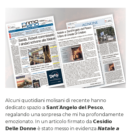
Alcuni quotidiani molisani di recente hanno
dedicato spazio a 𝗦𝗮𝗻𝘁’𝗔𝗻𝗴𝗲𝗹𝗼 𝗱𝗲𝗹 𝗣𝗲𝘀𝗰𝗼,
regalando una sorpresa che mi ha profondamente
emozionato. In un articolo firmato da 𝗖𝗲𝘀𝗶𝗱𝗶𝗼
𝗗𝗲𝗹𝗹𝗲 𝗗𝗼𝗻𝗻𝗲 è stato messo in evidenza 𝙉𝙖𝙩𝙖𝙡𝙚 𝙖