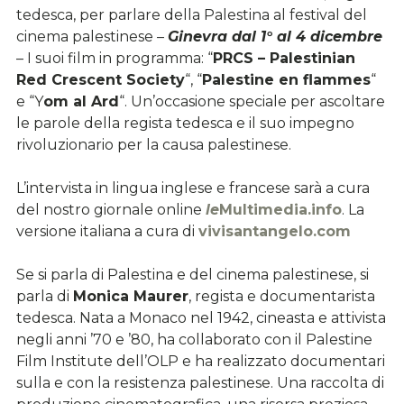
tedesca, per parlare della Palestina al festival del
cinema palestinese –
Ginevra dal 1° al 4 dicembre
– I suoi film in programma: “
PRCS – Palestinian
Red Crescent Society
“, “
Palestine en flammes
“
e “Y
om al Ard
“. Un’occasione speciale per ascoltare
le parole della regista tedesca e il suo impegno
rivoluzionario per la causa palestinese.
L’intervista in lingua inglese e francese sarà a cura
del nostro giornale online
le
Multimedia.info
. La
versione italiana a cura di
vivisantangelo.com
Se si parla di Palestina e del cinema palestinese, si
parla di
Monica Maurer
, regista e documentarista
tedesca. Nata a Monaco nel 1942, cineasta e attivista
negli anni ’70 e ’80, ha collaborato con il Palestine
Film Institute dell’OLP e ha realizzato documentari
sulla e con la resistenza palestinese. Una raccolta di
produzione cinematografica, una risorsa preziosa