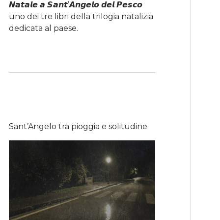
𝙉𝙖𝙩𝙖𝙡𝙚 𝙖 𝙎𝙖𝙣𝙩’𝘼𝙣𝙜𝙚𝙡𝙤 𝙙𝙚𝙡 𝙋𝙚𝙨𝙘𝙤
uno dei tre libri della trilogia natalizia
dedicata al paese.
Sant’Angelo tra pioggia e solitudine