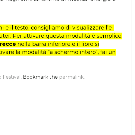
e il testo, consigliamo di visualizzare l’e-
ter. Per attivare questa modalità è semplice:
frecce
nella barra inferiore e il libro si
ivare la modalità “a schermo intero“, fai un
 Festival
. Bookmark the
permalink
.