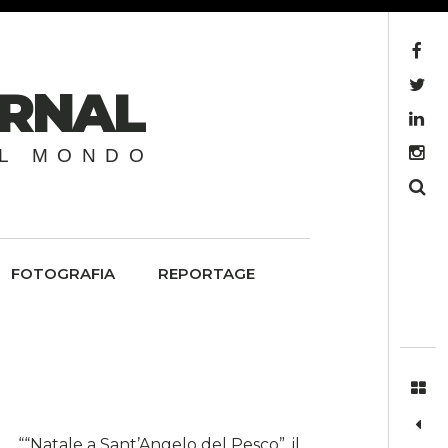
Facebook
Twitter
URNAL
LinkedIn
Instagram
EL MONDO
Search
FOTOGRAFIA
REPORTAGE
““Natale a Sant’Angelo del Pesco”, il