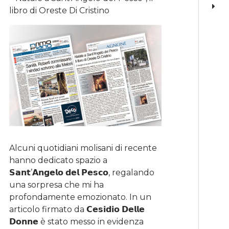
libro di Oreste Di Cristino
Alcuni quotidiani molisani di recente
hanno dedicato spazio a
𝗦𝗮𝗻𝘁’𝗔𝗻𝗴𝗲𝗹𝗼 𝗱𝗲𝗹 𝗣𝗲𝘀𝗰𝗼, regalando
una sorpresa che mi ha
profondamente emozionato. In un
articolo firmato da 𝗖𝗲𝘀𝗶𝗱𝗶𝗼 𝗗𝗲𝗹𝗹𝗲
𝗗𝗼𝗻𝗻𝗲 è stato messo in evidenza