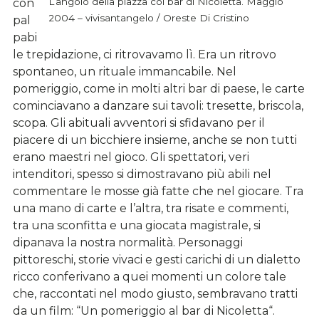
L’angolo della piazza col bar di Nicoletta. Maggio
con
2004 – vivisantangelo / Oreste Di Cristino
pal
pabi
le trepidazione, ci ritrovavamo lì. Era un ritrovo
spontaneo, un rituale immancabile. Nel
pomeriggio, come in molti altri bar di paese, le carte
cominciavano a danzare sui tavoli: tresette, briscola,
scopa. Gli abituali avventori si sfidavano per il
piacere di un bicchiere insieme, anche se non tutti
erano maestri nel gioco. Gli spettatori, veri
intenditori, spesso si dimostravano più abili nel
commentare le mosse già fatte che nel giocare. Tra
una mano di carte e l’altra, tra risate e commenti,
tra una sconfitta e una giocata magistrale, si
dipanava la nostra normalità. Personaggi
pittoreschi, storie vivaci e gesti carichi di un dialetto
ricco conferivano a quei momenti un colore tale
che, raccontati nel modo giusto, sembravano tratti
da un film: “Un pomeriggio al bar di Nicoletta“.