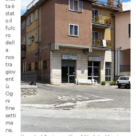
ta è
stat
o il
fulc
ro
dell
a
nos
tra
giov
ent
ù.
Og
ni
fine
setti
ma
na,