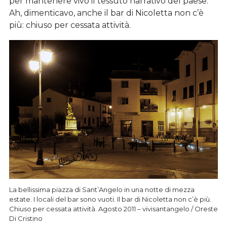
per mantenere vivo il tessuto narrativo del paese.
Ah, dimenticavo, anche il bar di Nicoletta non c’è
più: chiuso per cessata attività.
La bellissima piazza di Sant’Angelo in una notte di mezza
estate. I locali del bar sono vuoti. Il bar di Nicoletta non c’è più.
Chiuso per cessata attività. Agosto 2011 – vivisantangelo / Oreste
Di Cristino