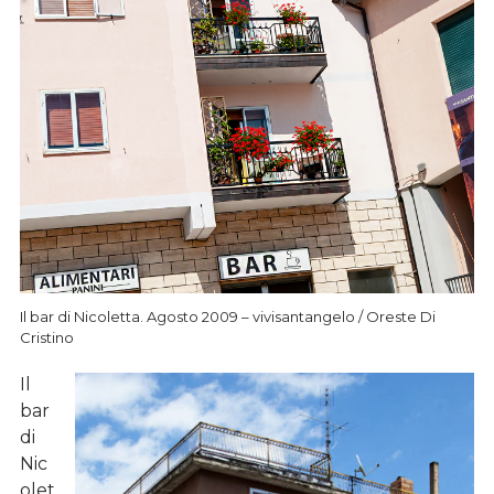
Il bar di Nicoletta. Agosto 2009 – vivisantangelo / Oreste Di
Cristino
Il
bar
di
Nic
olet