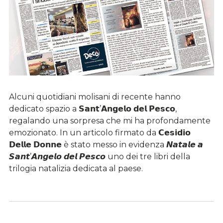
Alcuni quotidiani molisani di recente hanno
dedicato spazio a 𝗦𝗮𝗻𝘁’𝗔𝗻𝗴𝗲𝗹𝗼 𝗱𝗲𝗹 𝗣𝗲𝘀𝗰𝗼,
regalando una sorpresa che mi ha profondamente
emozionato. In un articolo firmato da 𝗖𝗲𝘀𝗶𝗱𝗶𝗼
𝗗𝗲𝗹𝗹𝗲 𝗗𝗼𝗻𝗻𝗲 è stato messo in evidenza 𝙉𝙖𝙩𝙖𝙡𝙚 𝙖
𝙎𝙖𝙣𝙩’𝘼𝙣𝙜𝙚𝙡𝙤 𝙙𝙚𝙡 𝙋𝙚𝙨𝙘𝙤 uno dei tre libri della
trilogia natalizia dedicata al paese.