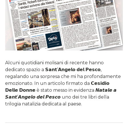
Alcuni quotidiani molisani di recente hanno
dedicato spazio a 𝗦𝗮𝗻𝘁’𝗔𝗻𝗴𝗲𝗹𝗼 𝗱𝗲𝗹 𝗣𝗲𝘀𝗰𝗼,
regalando una sorpresa che mi ha profondamente
emozionato. In un articolo firmato da 𝗖𝗲𝘀𝗶𝗱𝗶𝗼
𝗗𝗲𝗹𝗹𝗲 𝗗𝗼𝗻𝗻𝗲 è stato messo in evidenza 𝙉𝙖𝙩𝙖𝙡𝙚 𝙖
𝙎𝙖𝙣𝙩’𝘼𝙣𝙜𝙚𝙡𝙤 𝙙𝙚𝙡 𝙋𝙚𝙨𝙘𝙤 uno dei tre libri della
trilogia natalizia dedicata al paese.