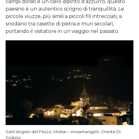
campi dorati e un cielo dipinto d’azzurro, questo
paesino è un autentico scrigno di tranquillità. Le
piccole viuzze, più simili a piccoli fili intrecciati, si
snodano tra casette di pietra e muri secolari,
portando il visitatore in un viaggio nel passato.
Sant’Angelo del Pesco, Molise – vivisantangelo, Oreste Di
Cristino