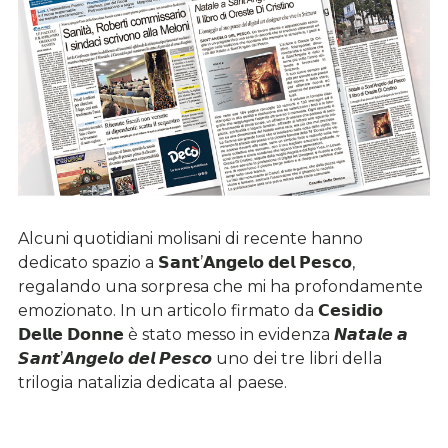
Alcuni quotidiani molisani di recente hanno
dedicato spazio a 𝗦𝗮𝗻𝘁’𝗔𝗻𝗴𝗲𝗹𝗼 𝗱𝗲𝗹 𝗣𝗲𝘀𝗰𝗼,
regalando una sorpresa che mi ha profondamente
emozionato. In un articolo firmato da 𝗖𝗲𝘀𝗶𝗱𝗶𝗼
𝗗𝗲𝗹𝗹𝗲 𝗗𝗼𝗻𝗻𝗲 è stato messo in evidenza 𝙉𝙖𝙩𝙖𝙡𝙚 𝙖
𝙎𝙖𝙣𝙩’𝘼𝙣𝙜𝙚𝙡𝙤 𝙙𝙚𝙡 𝙋𝙚𝙨𝙘𝙤 uno dei tre libri della
trilogia natalizia dedicata al paese.