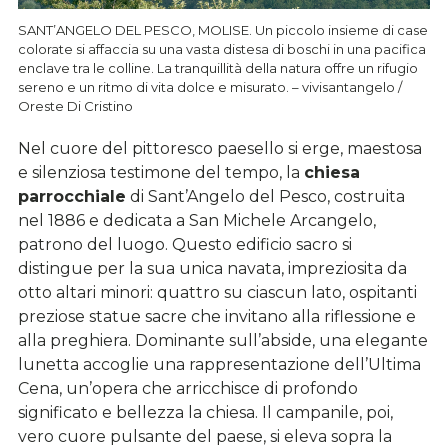
SANT’ANGELO DEL PESCO, MOLISE. Un piccolo insieme di case
colorate si affaccia su una vasta distesa di boschi in una pacifica
enclave tra le colline. La tranquillità della natura offre un rifugio
sereno e un ritmo di vita dolce e misurato. – vivisantangelo /
Oreste Di Cristino
Nel cuore del pittoresco paesello si erge, maestosa
e silenziosa testimone del tempo, la
chiesa
parrocchiale
di Sant’Angelo del Pesco, costruita
nel 1886 e dedicata a San Michele Arcangelo,
patrono del luogo. Questo edificio sacro si
distingue per la sua unica navata, impreziosita da
otto altari minori: quattro su ciascun lato, ospitanti
preziose statue sacre che invitano alla riflessione e
alla preghiera. Dominante sull’abside, una elegante
lunetta accoglie una rappresentazione dell’Ultima
Cena, un’opera che arricchisce di profondo
significato e bellezza la chiesa. Il campanile, poi,
vero cuore pulsante del paese, si eleva sopra la