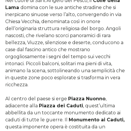
Nel cuore di Sant’Angelo del Pesco, il
Colle della
Lama
domina con le sue antiche stradine che si
inerpicano sinuose verso l’alto, convergendo in via
Chiesa Vecchia, denominata così in onore
dell’originaria struttura religiosa del borgo. Angoli
nascosti, che rivelano scorci panoramici di rara
bellezza, Viuzze, silenziose e deserte, conducono a
case dal fascino antico che mostrano
orgogliosamente i segni del tempo sui vecchi
intonaci. Piccoli balconi, solitari ma pieni di vita,
animano la scena, sottolineando una semplicità che
in queste zone poco esplorate si trasforma in vera
ricchezza.
Al centro del paese si erge
Piazza Nuonno
,
adiacente alla
Piazza dei Caduti
, quest’ultima
abbellita da un toccante monumento dedicato ai
caduti di tutte le guerre. Il
Monumento ai Caduti,
questa imponente opera è costituita da un