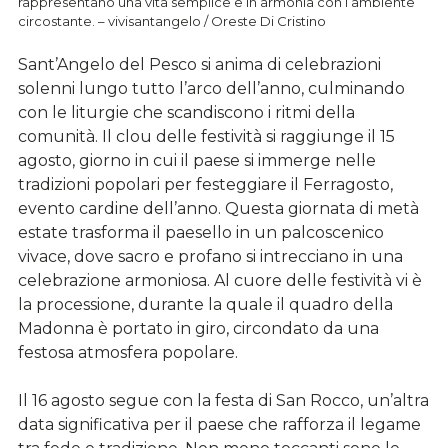
rappresentano una vita semplice e in armonia con l’ambiente
circostante. – vivisantangelo / Oreste Di Cristino
Sant’Angelo del Pesco si anima di celebrazioni
solenni lungo tutto l’arco dell’anno, culminando
con le liturgie che scandiscono i ritmi della
comunità. Il clou delle festività si raggiunge il 15
agosto, giorno in cui il paese si immerge nelle
tradizioni popolari per festeggiare il Ferragosto,
evento cardine dell’anno. Questa giornata di metà
estate trasforma il paesello in un palcoscenico
vivace, dove sacro e profano si intrecciano in una
celebrazione armoniosa. Al cuore delle festività vi è
la processione, durante la quale il quadro della
Madonna è portato in giro, circondato da una
festosa atmosfera popolare.
Il 16 agosto segue con la festa di San Rocco, un’altra
data significativa per il paese che rafforza il legame
tra fede e tradizione. Non meno toccanti sono le