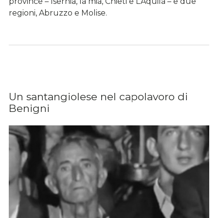
province – Isernia, la mia, Chieti e L’Aquila – e due
regioni, Abruzzo e Molise.
Un santangiolese nel capolavoro di
Benigni