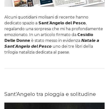
Alcuni quotidiani molisani di recente hanno
dedicato spazio a 𝗦𝗮𝗻𝘁’𝗔𝗻𝗴𝗲𝗹𝗼 𝗱𝗲𝗹 𝗣𝗲𝘀𝗰𝗼,
regalando una sorpresa che mi ha profondamente
emozionato. In un articolo firmato da 𝗖𝗲𝘀𝗶𝗱𝗶𝗼
𝗗𝗲𝗹𝗹𝗲 𝗗𝗼𝗻𝗻𝗲 è stato messo in evidenza 𝙉𝙖𝙩𝙖𝙡𝙚 𝙖
𝙎𝙖𝙣𝙩’𝘼𝙣𝙜𝙚𝙡𝙤 𝙙𝙚𝙡 𝙋𝙚𝙨𝙘𝙤 uno dei tre libri della
trilogia natalizia dedicata al paese.
Sant’Angelo tra pioggia e solitudine